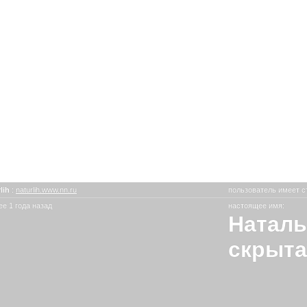
rlih
:
naturlih.www.nn.ru
пользователь имеет с
е 1 года назад
настоящее имя:
Наталь
скрыта