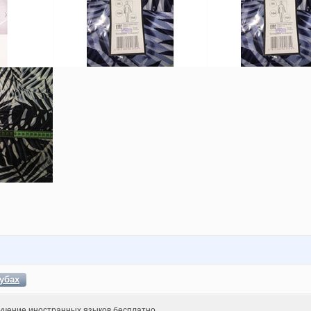
убах
учение иностранных языков бесплатно