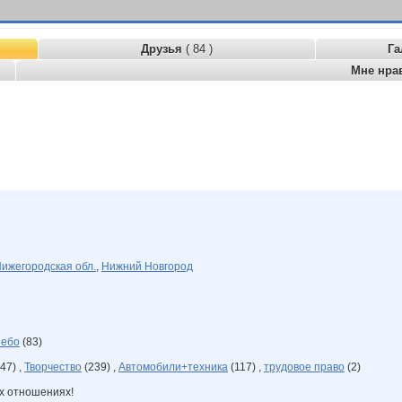
Друзья
( 84 )
Га
Мне нра
ижегородская обл.
,
Нижний Новгород
небо
(83)
47) ,
Творчество
(239) ,
Автомобили+техника
(117) ,
трудовое право
(2)
ех отношениях!