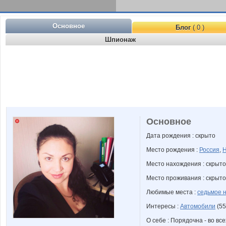
Основное
Блог
( 0 )
Шпионаж
Основное
Дата рождения : скрыто
Место рождения :
Россия
,
Н
Место нахождения : скрыто
Место проживания : скрыто
Любимые места :
седьмое 
Интересы :
Автомобили
(55
О себе : Порядочна - во вс