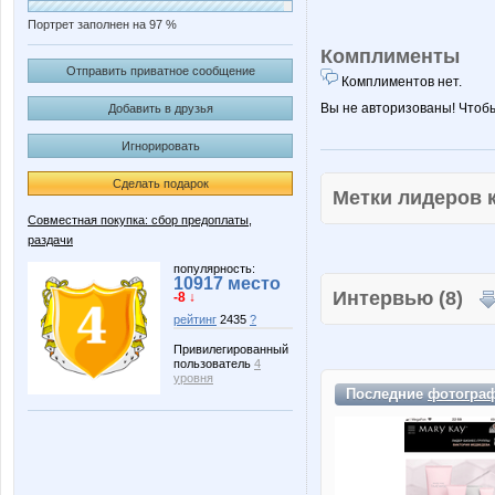
Портрет заполнен на 97 %
Комплименты
Отправить приватное сообщение
Комплиментов нет.
Вы не авторизованы! Чтоб
Добавить в друзья
Игнорировать
Сделать подарок
Метки лидеров
Совместная покупка: сбор предоплаты,
раздачи
популярность:
10917 место
Интервью (8)
-8 ↓
рейтинг
2435
?
Привилегированный
пользователь
4
уровня
Последние
фотогра