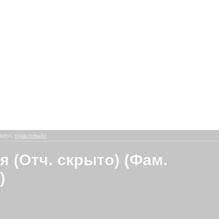
татус
«трастовый»
я (Отч. скрыто) (Фам.
)