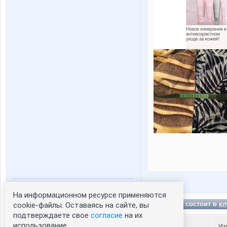
На информационном ресурсе применяются
Статистика портрета:
Naturlih состоит в
кл
cookie-файлы. Оставаясь на сайте, вы
сейчас просматривают портрет - 0
подтверждаете свое
согласие
на их
зарегистрированные пользователи
использование.
Из