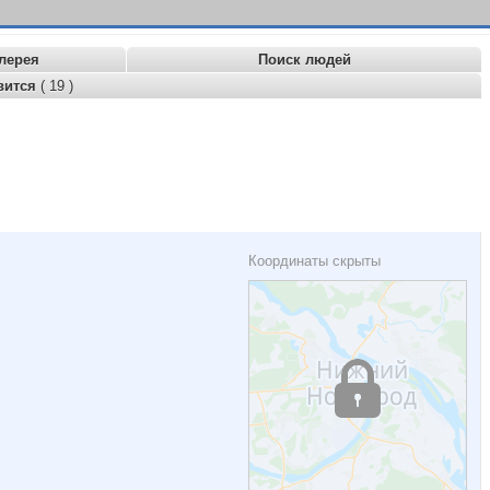
лерея
Поиск людей
вится
( 19 )
Координаты скрыты