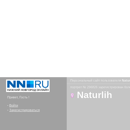
Персональный сайт пользователя
Natu
портрет № 296826 зарегистрирован боле
Naturlih
Привет, Гость !
-
Войти
-
Зарегистрироваться